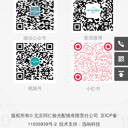
新浪微博
微信公众号
400-
视频号
小红书
版权所有© 北京同仁验光配镜有限责任公司
京ICP备
11035939号-2
技术支持：迅响科技